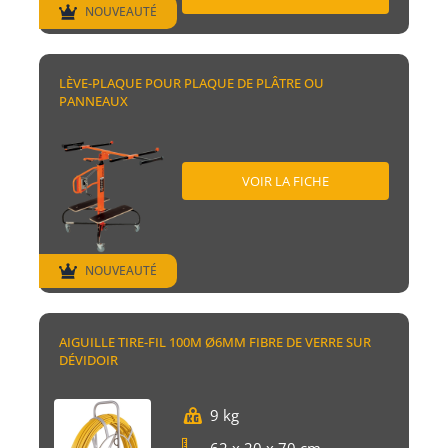
NOUVEAUTÉ
LÈVE-PLAQUE POUR PLAQUE DE PLÂTRE OU
PANNEAUX
VOIR LA FICHE
NOUVEAUTÉ
AIGUILLE TIRE-FIL 100M Ø6MM FIBRE DE VERRE SUR
DÉVIDOIR
9 kg
62 x 20 x 70 cm