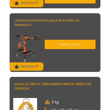
NOUVEAUTÉ
LÈVE-PLAQUE POUR PLAQUE DE PLÂTRE OU
PANNEAUX
VOIR LA FICHE
NOUVEAUTÉ
AIGUILLE TIRE-FIL 100M Ø6MM FIBRE DE VERRE SUR
DÉVIDOIR
9 kg
62 x 20 x 70 cm