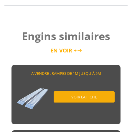
Engins similaires
EN VOIR +
A VENDRE : RAMPES DE 1M JUSQU'À 5M
VOIR LA FICHE